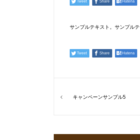
Tweet
Share
Hatena
サンプルテキスト。サンプルテ
Tweet
Share
Hatena
キャンペーンサンプル5