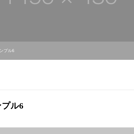
ンプル6
プル6