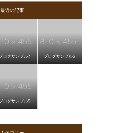
最近の記事
ブログサンプル7
ブログサンプル6
ブログサンプル5
カテゴリー